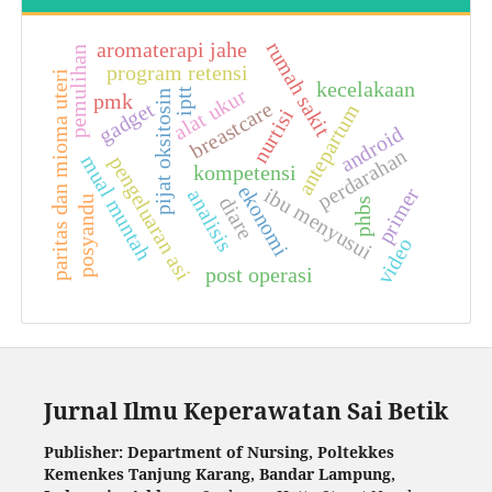
rumah sakit
aromaterapi jahe
pemulihan
program retensi
paritas dan mioma uteri
kecelakaan
alat ukur
iptt
pijat oksitosin
pmk
gadget
breastcare
antepartum
nurtisi
android
perdarahan
mual muntah
pengeluaran asi
kompetensi
ekonomi
ibu menyusui
primer
analisis
diare
posyandu
phbs
video
post operasi
Jurnal Ilmu Keperawatan Sai Betik
Publisher: Department of Nursing, Poltekkes
Kemenkes Tanjung Karang, Bandar Lampung,