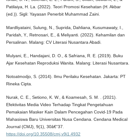
Patilaiya, H. La. (2022). Teori Promosi Kesehatan (H. Akbar
(ed.)). Sigli: Yayasan Penerbit Muhammad Zaini.
Mardliyataini, Sulung, N., Suprida, Dahliana, Kusumawaty, I.,
Paridah, Y., Retnosari, E., & Meliyanti. (2022). Kehamilan dan
Persalinan. Malang: CV Literasi Nusantara Abadi.
Mulyani, E., Handajani, D. O., & Safriana, R. E. (2019). Buku
Ajar Kesehatan Reproduksi Wanita. Malang: Literasi Nusantara.
Notoatmodjo, S. (2014). Ilmu Perilaku Kesehatan. Jakarta: PT
Rineka Cipta.
Nurak, C. E., Setiono, K. W., & Koamesah, S. M. . (2021).
Efektivitas Media Video Terhadap Tingkat Pengetahuan
Pemakaian Masker Kain Dalam Pencegahan Covid-19 Pada
Mahasiswa Baru Universitas Nusa Cendana. Cendana Medical
Journal (CMJ), 9(1), 30â€“37.
https://doi.org/10.35508/cmj.v9i1.4932