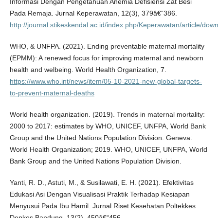
Informasi Dengan Pengetahuan Anemia Defisiensi Zat Besi
Pada Remaja. Jurnal Keperawatan, 12(3), 379â€“386.
http://journal.stikeskendal.ac.id/index.php/Keperawatan/article/do
WHO, & UNFPA. (2021). Ending preventable maternal mortality
(EPMM): A renewed focus for improving maternal and newborn
health and welbeing. World Health Organization, 7.
https://www.who.int/news/item/05-10-2021-new-global-targets-
to-prevent-maternal-deaths
World health organization. (2019). Trends in maternal mortality:
2000 to 2017: estimates by WHO, UNICEF, UNFPA, World Bank
Group and the United Nations Population Division. Geneva:
World Health Organization; 2019. WHO, UNICEF, UNFPA, World
Bank Group and the United Nations Population Division.
Yanti, R. D., Astuti, M., & Susilawati, E. H. (2021). Efektivitas
Edukasi Asi Dengan Visualisasi Praktik Terhadap Kesiapan
Menyusui Pada Ibu Hamil. Jurnal Riset Kesehatan Poltekkes
Depkes Bandung, 13(2), 450â€“456.