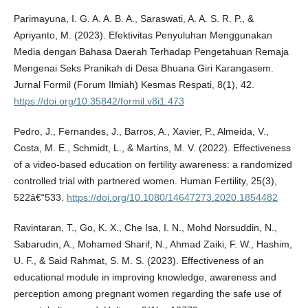
Parimayuna, I. G. A. A. B. A., Saraswati, A. A. S. R. P., &
Apriyanto, M. (2023). Efektivitas Penyuluhan Menggunakan
Media dengan Bahasa Daerah Terhadap Pengetahuan Remaja
Mengenai Seks Pranikah di Desa Bhuana Giri Karangasem.
Jurnal Formil (Forum Ilmiah) Kesmas Respati, 8(1), 42.
https://doi.org/10.35842/formil.v8i1.473
Pedro, J., Fernandes, J., Barros, A., Xavier, P., Almeida, V.,
Costa, M. E., Schmidt, L., & Martins, M. V. (2022). Effectiveness
of a video-based education on fertility awareness: a randomized
controlled trial with partnered women. Human Fertility, 25(3),
522â€“533.
https://doi.org/10.1080/14647273.2020.1854482
Ravintaran, T., Go, K. X., Che Isa, I. N., Mohd Norsuddin, N.,
Sabarudin, A., Mohamed Sharif, N., Ahmad Zaiki, F. W., Hashim,
U. F., & Said Rahmat, S. M. S. (2023). Effectiveness of an
educational module in improving knowledge, awareness and
perception among pregnant women regarding the safe use of