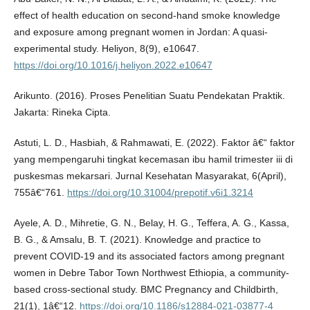
effect of health education on second-hand smoke knowledge
and exposure among pregnant women in Jordan: A quasi-
experimental study. Heliyon, 8(9), e10647.
https://doi.org/10.1016/j.heliyon.2022.e10647
Arikunto. (2016). Proses Penelitian Suatu Pendekatan Praktik.
Jakarta: Rineka Cipta.
Astuti, L. D., Hasbiah, & Rahmawati, E. (2022). Faktor â€“ faktor
yang mempengaruhi tingkat kecemasan ibu hamil trimester iii di
puskesmas mekarsari. Jurnal Kesehatan Masyarakat, 6(April),
755â€“761.
https://doi.org/10.31004/prepotif.v6i1.3214
Ayele, A. D., Mihretie, G. N., Belay, H. G., Teffera, A. G., Kassa,
B. G., & Amsalu, B. T. (2021). Knowledge and practice to
prevent COVID-19 and its associated factors among pregnant
women in Debre Tabor Town Northwest Ethiopia, a community-
based cross-sectional study. BMC Pregnancy and Childbirth,
21(1), 1â€“12.
https://doi.org/10.1186/s12884-021-03877-4