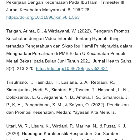
Pekerjaan Dengan Kecemasan Pada Ibu Hamil Trimester III.
Jurnal Kesehatan Masyarakat, 8, 19â€“28.
https://doi.org/10.31596/jkm.v8i1.563
Tarigan, Arihta, D., & Wirdayanti, W. (2022). Pengaruh Promosi
Kesehatan dengan Video Interaktif tentang Hypnobirthing
terhadap Pengetahuan dan Sikap Ibu Hamil Primigravida dalam
Menghadapi Persalinan di PMB Bidan U Kecamatan Pondok
Melati Bekasi pada Bulan Juni Tahun 2021. Jurnal Health Sains,
3(2), 213-220.
https://doi.org/10.46799/jhs.v3i2.431
Trisutrisno, I., Hasnidar, H., Lusiana, S. A., Retnauli, R.,
Simanjuntak, Hadi, S., Sianturi, E., Tasnim, T., Hasanah, L. N.,
Doloksaribu, L. G., Argaheni, N. B., Amalia, I. S., Simamora, J.
P., K, H., Pangaribuan, S. M., & Sofyan, O. (2022). Pendidikan
dan Promosi Kesehatan. Medan: Yayasan Kita Menulis.
Utari, W. R., Lisum, K., Wirdani, P., Marlina, N., & Pusat, K. J.
(2020). Hubungan Karakteristik Responden Dan Sumber