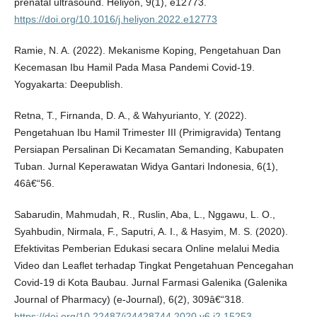
prenatal ultrasound. Heliyon, 9(1), e12773.
https://doi.org/10.1016/j.heliyon.2022.e12773
Ramie, N. A. (2022). Mekanisme Koping, Pengetahuan Dan
Kecemasan Ibu Hamil Pada Masa Pandemi Covid-19.
Yogyakarta: Deepublish.
Retna, T., Firnanda, D. A., & Wahyurianto, Y. (2022).
Pengetahuan Ibu Hamil Trimester III (Primigravida) Tentang
Persiapan Persalinan Di Kecamatan Semanding, Kabupaten
Tuban. Jurnal Keperawatan Widya Gantari Indonesia, 6(1),
46â€“56.
Sabarudin, Mahmudah, R., Ruslin, Aba, L., Nggawu, L. O.,
Syahbudin, Nirmala, F., Saputri, A. I., & Hasyim, M. S. (2020).
Efektivitas Pemberian Edukasi secara Online melalui Media
Video dan Leaflet terhadap Tingkat Pengetahuan Pencegahan
Covid-19 di Kota Baubau. Jurnal Farmasi Galenika (Galenika
Journal of Pharmacy) (e-Journal), 6(2), 309â€“318.
https://doi.org/10.22487/j24428744.2020.v6.i2.15253