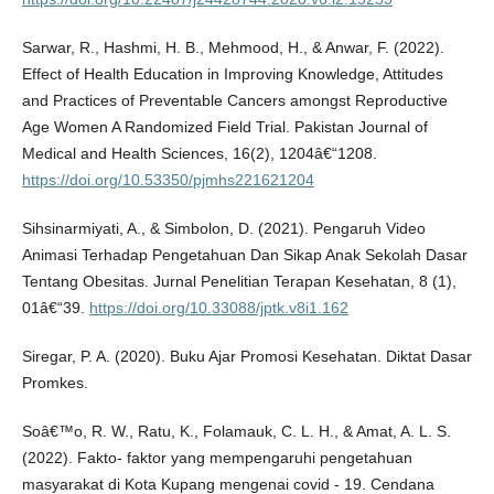
Sarwar, R., Hashmi, H. B., Mehmood, H., & Anwar, F. (2022).
Effect of Health Education in Improving Knowledge, Attitudes
and Practices of Preventable Cancers amongst Reproductive
Age Women A Randomized Field Trial. Pakistan Journal of
Medical and Health Sciences, 16(2), 1204â€“1208.
https://doi.org/10.53350/pjmhs221621204
Sihsinarmiyati, A., & Simbolon, D. (2021). Pengaruh Video
Animasi Terhadap Pengetahuan Dan Sikap Anak Sekolah Dasar
Tentang Obesitas. Jurnal Penelitian Terapan Kesehatan, 8 (1),
01â€“39.
https://doi.org/10.33088/jptk.v8i1.162
Siregar, P. A. (2020). Buku Ajar Promosi Kesehatan. Diktat Dasar
Promkes.
Soâ€™o, R. W., Ratu, K., Folamauk, C. L. H., & Amat, A. L. S.
(2022). Fakto- faktor yang mempengaruhi pengetahuan
masyarakat di Kota Kupang mengenai covid - 19. Cendana