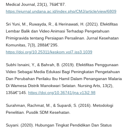
Medical Journal, 23(1), 76â€“87.
https://ejurnal.undana.ac.id/index.php/CMJ/article/view/6809
Sri Yuni, M., Ruwayda, R., & Herinawati, H. (2021). Efektifitas
Lembar Balik dan Video Animasi Terhadap Pengetahuan
Primigravida tentang Persiapan Persalinan. Jurnal Kesehatan
Komunitas, 7(3), 288â€“295.
https://doi.org/10.25311/keskom.vol7.iss3.1039
Subhi Isnaini, Y., & Bahrah, B. (2019). Efektifitas Penggunaan
Video Sebagai Media Edukasi Bagi Peningkatan Pengetahuan
Dan Perubahan Perilaku Ibu Hamil Dalam Penanganan Malaria
Di Wamesa Distrik Manokwari Selatan. Nursing Arts, 13(2),
135â€“145.
https://doi.org/10.36741/jna.v13i2.98
Surahman, Rachmat, M., & Supardi, S. (2016). Metodologi
Penelitian. Pusdik SDM Kesehatan.
Suyani. (2020). Hubungan Tingkat Pendidikan Dan Status