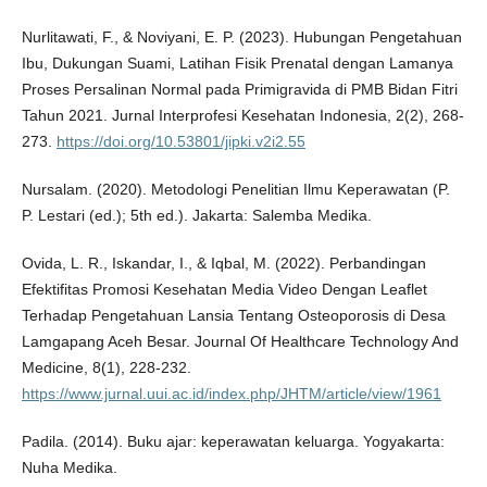
Nurlitawati, F., & Noviyani, E. P. (2023). Hubungan Pengetahuan
Ibu, Dukungan Suami, Latihan Fisik Prenatal dengan Lamanya
Proses Persalinan Normal pada Primigravida di PMB Bidan Fitri
Tahun 2021. Jurnal Interprofesi Kesehatan Indonesia, 2(2), 268-
273.
https://doi.org/10.53801/jipki.v2i2.55
Nursalam. (2020). Metodologi Penelitian Ilmu Keperawatan (P.
P. Lestari (ed.); 5th ed.). Jakarta: Salemba Medika.
Ovida, L. R., Iskandar, I., & Iqbal, M. (2022). Perbandingan
Efektifitas Promosi Kesehatan Media Video Dengan Leaflet
Terhadap Pengetahuan Lansia Tentang Osteoporosis di Desa
Lamgapang Aceh Besar. Journal Of Healthcare Technology And
Medicine, 8(1), 228-232.
https://www.jurnal.uui.ac.id/index.php/JHTM/article/view/1961
Padila. (2014). Buku ajar: keperawatan keluarga. Yogyakarta:
Nuha Medika.