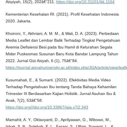
Aisyiyah, 15(2), 202â€“211.
https://doi.org/10.31101/jkk.1164
Kementerian Kesehatan RI. (2021). Profil Kesehatan Indonesia
2020. Jakarta.
Khoironi, Y., Akhriani, A. M. M., & Wati, D. A. (2023). Perbedaan
Media Leaflet dan Lembar Balik Terhadap Tingkat Pengetahuan
Anemia Defisiensi Besi pada Ibu Hamil di Kelurahan Segala
Mider Puskesmas Susunan Baru Kota Bandar Lampung Tahun
2022. Jurnal Gizi Aisyah, 6 (1), 75â€“84.
https://journal.aisyahuniversity.ac.id/index.php/JGA/article/view/leafl
Kusumahati, E., & Sumarti. (2022). Efektivitas Media Video
Terhadap Pengetahuan Ibu tentang Tanda Bahaya Kehamilan
Trimester III Berdasarkan Kajian Holistik. Jurnal Asuhan Ibu &
Anak, 7(2), 53â€“58.
https://doi.org///doi.org/10.33867/jaia.v7i2.343
Mamahit, A. Y., Oktavyanti, D., Aprilyawan, G., Wibowo, M.,
Ishak, S. N., Solehah, E. L., Farani, S., Ulfain, Suwarni, L., &