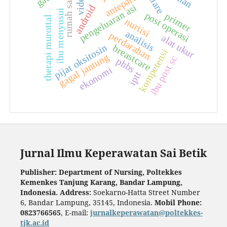
antepartum
rumah sakit
diare
video
pengeluaran asi
android
ibu menyusui
post operasi
primer
therapi murottal
nurtisi
analisis
perdarahan
alat ukur
pijat oksitosin
breastcare
kompetensi
gagal jantung
ibu post sc
phbs
ekonomi
iptt
Jurnal Ilmu Keperawatan Sai Betik
Publisher: Department of Nursing, Poltekkes
Kemenkes Tanjung Karang, Bandar Lampung,
Indonesia.
Address:
Soekarno-Hatta Street Number
6, Bandar Lampung, 35145, Indonesia.
Mobil Phone:
0823766565
, E-mail:
jurnalkeperawatan@poltekkes-
tjk.ac.id