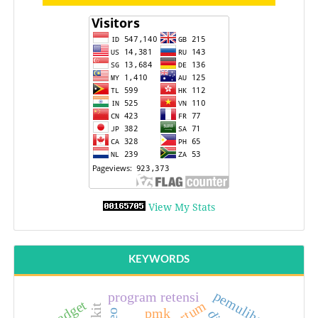
View My Stats
KEYWORDS
pemulihan
program retensi
gadget
pmk