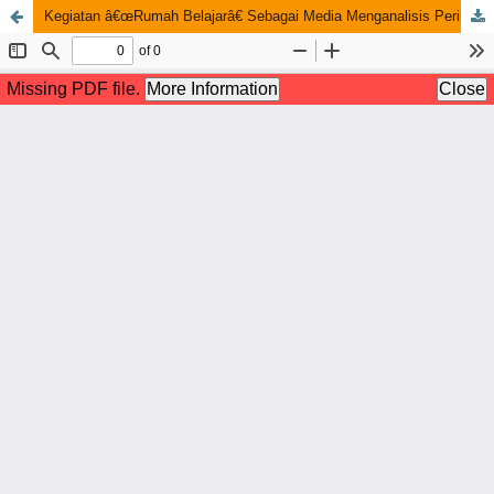
Kegiatan â€œRumah Belajarâ€ Sebagai Media Menganalisis Perilaku Keluarga dengan Risiko Kejadian Balita Stunting