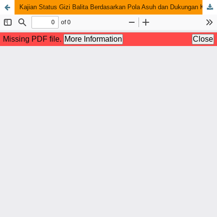
Kajian Status Gizi Balita Berdasarkan Pola Asuh dan Dukungan Keluarga