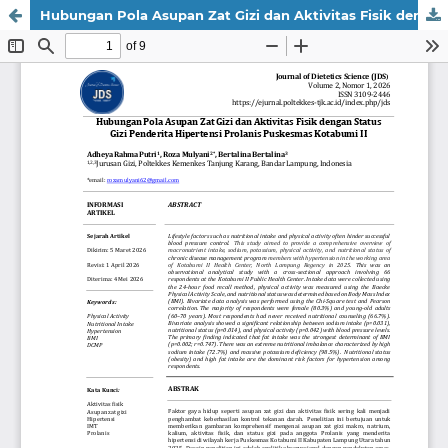
Hubungan Pola Asupan Zat Gizi dan Aktivitas Fisik dengan Status Gizi Penderita Hipertensi Prolanis Puskesmas Kotabumi II