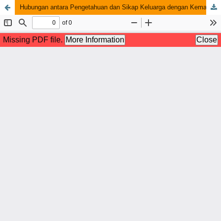
Hubungan antara Pengetahuan dan Sikap Keluarga dengan Kemampuan dalam Pelaksanaan Oral Hygiene di Ruang Musdalifah RSI Siti Khadijah Palembang