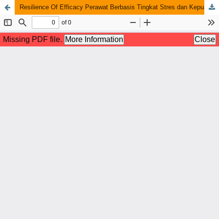
Resilience Of Efficacy Perawat Berbasis Tingkat Stres dan Kepuasan Kerja