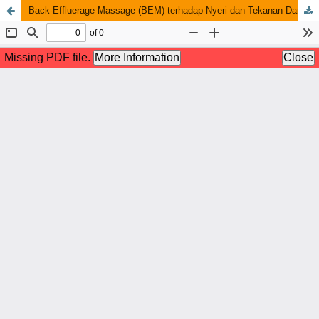
Back-Effluerage Massage (BEM) terhadap Nyeri dan Tekanan Darah Ibu Bersalin Kala I