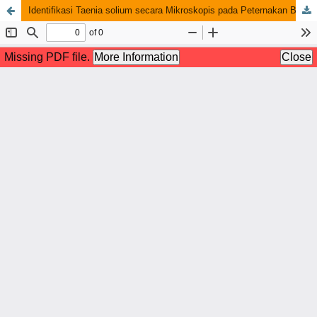
Identifikasi Taenia solium secara Mikroskopis pada Peternakan Babi