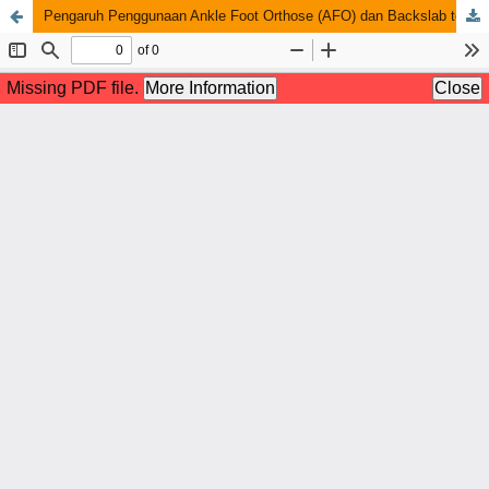
Pengaruh Penggunaan Ankle Foot Orthose (AFO) dan Backslab terhadap Kualitas Hidup pada Pasien Cerebral Palsy