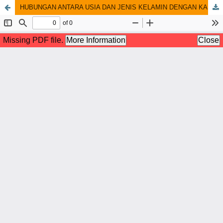
HUBUNGAN ANTARA USIA DAN JENIS KELAMIN DENGAN KADAR KOLESTEROL PENDERITA OBESITAS RSUD ABDUL MOELOEK PROVINSI LAMPUNG