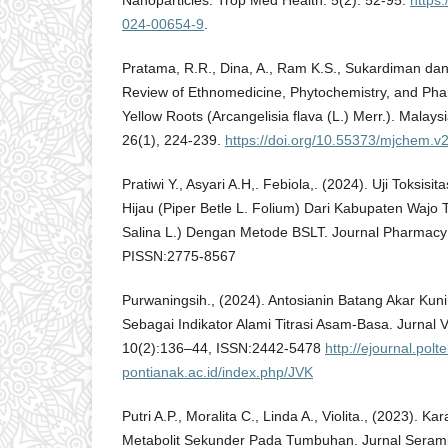
024-00654-9
.
Pratama, R.R., Dina, A., Ram K.S., Sukardiman dan
Review of Ethnomedicine, Phytochemistry, and Pha
Yellow Roots (Arcangelisia flava (L.) Merr.). Malays
26(1), 224-239.
https://doi.org/10.55373/mjchem.v
Pratiwi Y., Asyari A.H,. Febiola,. (2024). Uji Toksisi
Hijau (Piper Betle L. Folium) Dari Kabupaten Wajo
Salina L.) Dengan Metode BSLT. Journal Pharmacy
PISSN:2775-8567
Purwaningsih., (2024). Antosianin Batang Akar Kuni
Sebagai Indikator Alami Titrasi Asam-Basa. Jurnal 
10(2):136–44, ISSN:2442-5478
http://ejournal.polt
pontianak.ac.id/index.php/JVK
Putri A.P., Moralita C., Linda A., Violita., (2023). 
Metabolit Sekunder Pada Tumbuhan. Jurnal Serambi