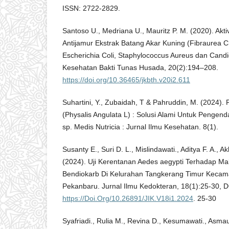
ISSN: 2722-2829.
Santoso U., Medriana U., Mauritz P. M. (2020). Aktiv
Antijamur Ekstrak Batang Akar Kuning (Fibraurea 
Escherichia Coli, Staphylococcus Aureus dan Candi
Kesehatan Bakti Tunas Husada, 20(2):194–208.
https://doi.org/10.36465/jkbth.v20i2.611
Suhartini, Y., Zubaidah, T & Pahruddin, M. (2024).
(Physalis Angulata L) : Solusi Alami Untuk Pengen
sp. Medis Nutricia : Jurnal Ilmu Kesehatan. 8(1).
Susanty E., Suri D. L., Mislindawati., Aditya F. A.,
(2024). Uji Kerentanan Aedes aegypti Terhadap Mal
Bendiokarb Di Kelurahan Tangkerang Timur Kecam
Pekanbaru. Jurnal Ilmu Kedokteran, 18(1):25-30, D
https://Doi.Org/10.26891/JIK.V18i1.2024
. 25-30
Syafriadi., Rulia M., Revina D., Kesumawati., Asmaul