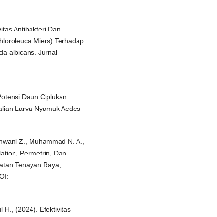
itas Antibakteri Dan
Chloroleuca Miers) Terhadap
da albicans. Jurnal
 Potensi Daun Ciplukan
dalian Larva Nyamuk Aedes
 Akhwani Z., Muhammad N. A.,
ation, Permetrin, Dan
atan Tenayan Raya,
OI:
 H., (2024). Efektivitas