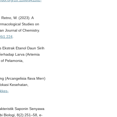
 Retno, W. (2023). A
rmacological Studies on
ian Journal of Chemistry.
26i1.224
.
tas Ekstrak Etanol Daun Sirih
 Terhadap Larva (Artemia
 of Pelamonia,
ng (Arcangelisia flava Merr)
Vokasi Kesehatan,
ekkes-
Karakteristik Saponin Senyawa
 Biologi, 8(2):251–58, e-