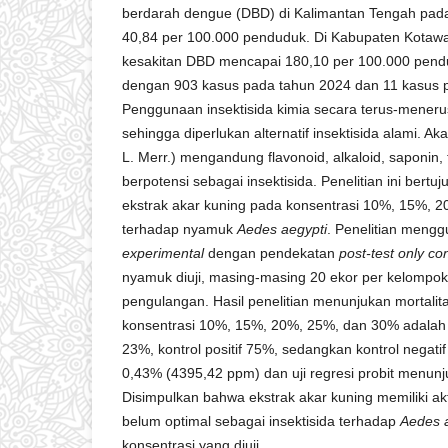
berdarah dengue (DBD) di Kalimantan Tengah pad
40,84 per 100.000 penduduk. Di Kabupaten Kotawa
kesakitan DBD mencapai 180,10 per 100.000 pend
dengan 903 kasus pada tahun 2024 dan 11 kasus 
Penggunaan insektisida kimia secara terus-mener
sehingga diperlukan alternatif insektisida alami. Aka
L. Merr.) mengandung flavonoid, alkaloid, saponin, 
berpotensi sebagai insektisida. Penelitian ini bertu
ekstrak akar kuning pada konsentrasi 10%, 15%, 
terhadap nyamuk
Aedes aegypti
. Penelitian meng
experimental
dengan pendekatan
post-test only co
nyamuk diuji, masing-masing 20 ekor per kelompok
pengulangan. Hasil penelitian menunjukan mortalita
konsentrasi 10%, 15%, 20%, 25%, dan 30% adalah
23%, kontrol positif 75%, sedangkan kontrol negatif
0,43% (4395,42 ppm) dan uji regresi probit menunj
Disimpulkan bahwa ekstrak akar kuning memiliki akt
belum optimal sebagai insektisida terhadap
Aedes 
konsentrasi yang diuji