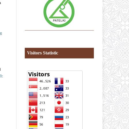
a
ve
Visitors Statistic
d
n-