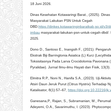
18 Juni 2026.
Dinas Kesehatan Kotawaringi Barat., (2025). Dina
Masyarakat Lakukan PSN Untuk Cegah
DBD.
https://dinkes.kotawaringinbaratkab.go.id/v3/
imbau
masyarakat-lakukan-psn-untuk-cegah-dbd/. 
2025.
Dono D., Santoso E., Inangsih F., (2021). Penga
Ekstrak Biji Barringtonia Asiatica (L) Kurz (Lecyth
Toksisitasnya Pada Larva Crocidolomia Pavonana (F
Pyralidae). Jurnal Ilmu-ilmu Hayati dan Fisik, 13(3).
Elmitra R.P., Noni N., Hanifa S.A., (2023). Uji Aktiv
Atsiri Daun Jeruk Purut (Citrus Hystrix) Terhadap 
Katalisator, 8(1):57–67,
https://doi.org:10.22216/jk
Ganesana,P., Rajan, S., Subramanian, M., Perumal, 
Adeyemi, O.A., Savarimuthu, I. (2023). Phytocomp