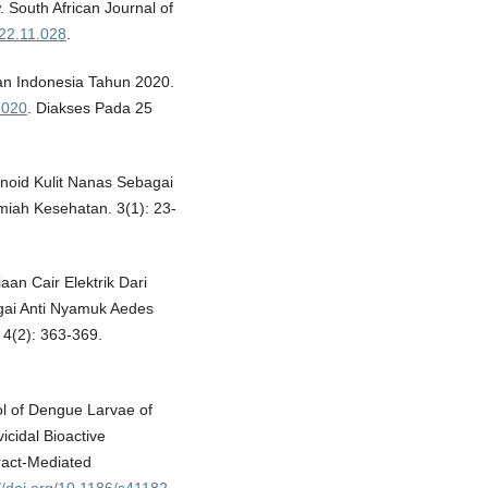
w. South African Journal of
022.11.028
.
tan Indonesia Tahun 2020.
2020
. Diakses Pada 25
vonoid Kulit Nanas Sebagai
miah Kesehatan. 3(1): 23-
diaan Cair Elektrik Dari
agai Anti Nyamuk Aedes
4(2): 363-369.
l of Dengue Larvae of
cidal Bioactive
ract-Mediated
://doi.org/10.1186/s41182-