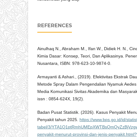
REFERENCES
Ainulhaq N., Abraham M., Ifan W., Didiek H. N., Cind
Kimia Dasar: Konsep, Teori, Dan Aplikasinya. Pene
Nusantara, ISBN: 978-623-10-9874-0.
Armayanti & Ashari., (2019). Efektivitas Ekstrak
Metode Spray Dalam Pengendalian Nyamuk Aedes ae
Media Komunikasi Sivitas Akademika dan Masyaraka
issn : 0854-624X, 19(2).
Badan Pusat Statistik. (2026). Kasus Penyakit Menu
Penyakit tahun 2025.
https://www.bps.go.id/id/statis
tabel/3/YTA1Q1ptRmhUMEpXWTBsQmQyZzBjVzg
penyakit-menurut-provinsi-dan-jenis-penyakit.htm