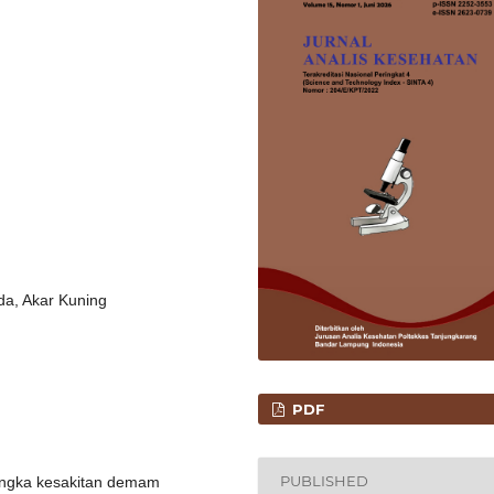
da, Akar Kuning
PDF
PUBLISHED
 angka kesakitan demam