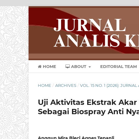
HOME
ABOUT
EDITORIAL TEAM
HOME
/
ARCHIVES
/
VOL. 15 NO. 1 (2026): JURN
Uji Aktivitas Ekstrak Akar
Sebagai Biospray Anti N
Anggun Mira Bleci Agnes Tepanli