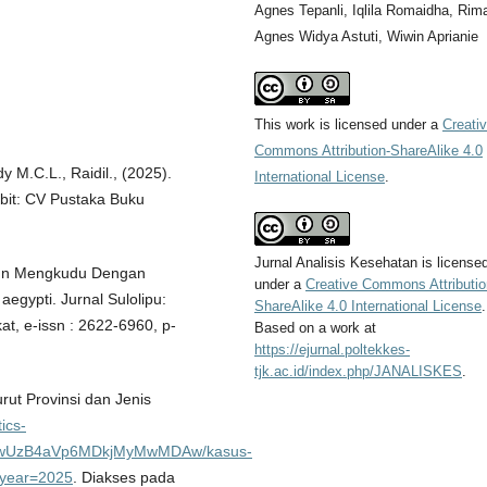
Agnes Tepanli, Iqlila Romaidha, Rim
Agnes Widya Astuti, Wiwin Aprianie
This work is licensed under a
Creati
Commons Attribution-ShareAlike 4.0
y M.C.L., Raidil., (2025).
International License
.
rbit: CV Pustaka Buku
Jurnal Analisis Kesehatan
is license
 Daun Mengkudu Dengan
under a
Creative Commons Attributio
gypti. Jurnal Sulolipu:
ShareAlike 4.0 International License
.
t, e-issn : 2622-6960, p-
Based on a work at
https://ejurnal.poltekkes-
tjk.ac.id/index.php/JANALISKES
.
rut Provinsi dan Jenis
tics-
wUzB4aVp6MDkjMyMwMDAw/kasus-
l?year=2025
. Diakses pada