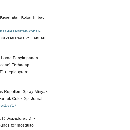
s Kesehatan Kobar Imbau
dinas-kesehatan-kobar-
Diakses Pada 25 Januari
ruh Lama Penyimpanan
idaceae) Terhadap
) (Lepidoptera :
itas Repellent Spray Minyak
Nyamuk Culex Sp. Jurnal
.v5i2.5717
.
P., Appadurai, D.R.,
ounds for mosquito