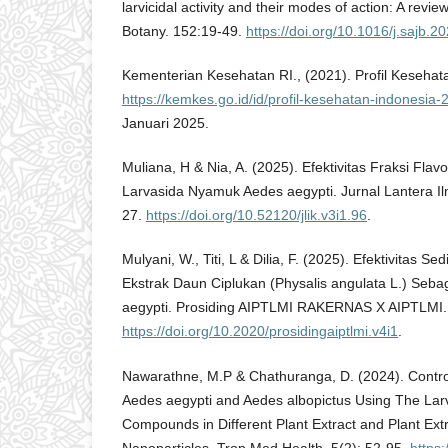
larvicidal activity and their modes of action: A revie
Botany. 152:19-49.
https://doi.org/10.1016/j.sajb.2
Kementerian Kesehatan RI., (2021). Profil Keseha
https://kemkes.go.id/id/profil-kesehatan-indonesia-
Januari 2025.
Muliana, H & Nia, A. (2025). Efektivitas Fraksi Fla
Larvasida Nyamuk Aedes aegypti. Jurnal Lantera Il
27.
https://doi.org/10.52120/jlik.v3i1.96
.
Mulyani, W., Titi, L & Dilia, F. (2025). Efektivitas Se
Ekstrak Daun Ciplukan (Physalis angulata L.) Seb
aegypti. Prosiding AIPTLMI RAKERNAS X AIPTLMI. 
https://doi.org/10.2020/prosidingaiptlmi.v4i1
.
Nawarathne, M.P & Chathuranga, D. (2024). Contro
Aedes aegypti and Aedes albopictus Using The Larvi
Compounds in Different Plant Extract and Plant Ext
Nanoparticles. Trop Med Health. 5(2): 52-95.
https