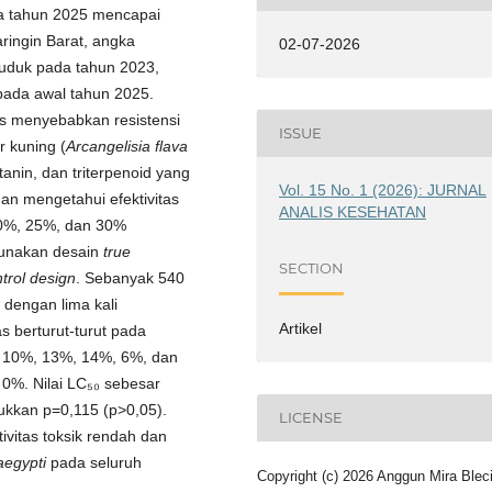
a tahun 2025 mencapai
ringin Barat, angka
02-07-2026
uduk pada tahun 2023,
pada awal tahun 2025.
us menyebabkan resistensi
ISSUE
r kuning (
Arcangelisia flava
tanin, dan triterpenoid yang
Vol. 15 No. 1 (2026): JURNAL
juan mengetahui efektivitas
ANALIS KESEHATAN
20%, 25%, dan 30%
gunakan desain
true
SECTION
ntrol design
. Sebanyak 540
 dengan lima kali
Artikel
s berturut-turut pada
 10%, 13%, 14%, 6%, dan
 0%. Nilai LC₅₀ sebesar
ukkan p=0,115 (p>0,05).
LICENSE
ivitas toksik rendah dan
aegypti
pada seluruh
Copyright (c) 2026 Anggun Mira Blec