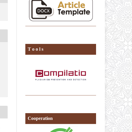
T o o l s
Cooperation
i