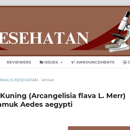
REVIEWERS
ISSUES
ANNOUNCEMENTS
C
AL ANALIS KESEHATAN
/
Artikel
 Kuning (Arcangelisia flava L. Merr)
yamuk Aedes aegypti