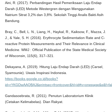
Aini, R. (2017). Perbandingan Hasil Pemeriksaan Laju Endap
Darah (LED) Metode Westergren dengan Menggunakan
Natrium Sitrat 3,2% dan 3,8%. Sekolah Tinggi Analis Bakti Asih
Bandung.
Bray, C., Bell, L. N., Liang, H., Haykal, R., Kaiksow, F., Mazza, J.
J., & Yale, S. H. (2016). Erythrocyte Sedimentation Rate and C-
reactive Protein Measurements and Their Relevance in Clinical
Medicine. WMJ : Official Publication of the State Medical Society
of Wisconsin, 115(6), 317–321.
Dekayana, A. (2019). Hitung Laju Endap Darah (LED) (Carsel,
Syamsunie). Uwais Inspirasi Indonesia.
https://books.google.co.id/books?
id=rYKGDwAAQBAJ&printsec=frontcover&hl=id#v=onepage&q&f=fa
Gandasoebrata, R. (2011). Penutun Laboratorium Klinik
(Cetakan Kelimabelas). Dian Rakyat.