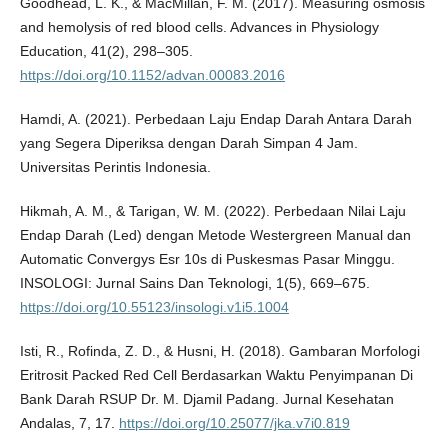
Goodhead, L. K., & MacMillan, F. M. (2017). Measuring osmosis
and hemolysis of red blood cells. Advances in Physiology
Education, 41(2), 298–305.
https://doi.org/10.1152/advan.00083.2016
Hamdi, A. (2021). Perbedaan Laju Endap Darah Antara Darah
yang Segera Diperiksa dengan Darah Simpan 4 Jam.
Universitas Perintis Indonesia.
Hikmah, A. M., & Tarigan, W. M. (2022). Perbedaan Nilai Laju
Endap Darah (Led) dengan Metode Westergreen Manual dan
Automatic Convergys Esr 10s di Puskesmas Pasar Minggu.
INSOLOGI: Jurnal Sains Dan Teknologi, 1(5), 669–675.
https://doi.org/10.55123/insologi.v1i5.1004
Isti, R., Rofinda, Z. D., & Husni, H. (2018). Gambaran Morfologi
Eritrosit Packed Red Cell Berdasarkan Waktu Penyimpanan Di
Bank Darah RSUP Dr. M. Djamil Padang. Jurnal Kesehatan
Andalas, 7, 17.
https://doi.org/10.25077/jka.v7i0.819