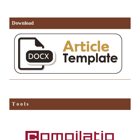
Download
T o o l s