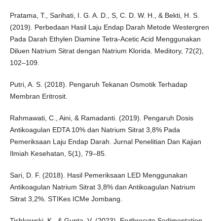
Pratama, T., Sarihati, I. G. A. D., S, C. D. W. H., & Bekti, H. S.
(2019). Perbedaan Hasil Laju Endap Darah Metode Westergren
Pada Darah Ethylen Diamine Tetra-Acetic Acid Menggunakan
Diluen Natrium Sitrat dengan Natrium Klorida. Meditory, 72(2),
102–109.
Putri, A. S. (2018). Pengaruh Tekanan Osmotik Terhadap
Membran Eritrosit.
Rahmawati, C., Aini, & Ramadanti. (2019). Pengaruh Dosis
Antikoagulan EDTA 10% dan Natrium Sitrat 3,8% Pada
Pemeriksaan Laju Endap Darah. Jurnal Penelitian Dan Kajian
Ilmiah Kesehatan, 5(1), 79–85.
Sari, D. F. (2018). Hasil Pemeriksaan LED Menggunakan
Antikoagulan Natrium Sitrat 3,8% dan Antikoagulan Natrium
Sitrat 3,2%. STIKes ICMe Jombang.
Tishkowski, K., & Gupta, V. (2023). Erythrocyte Sedimentation