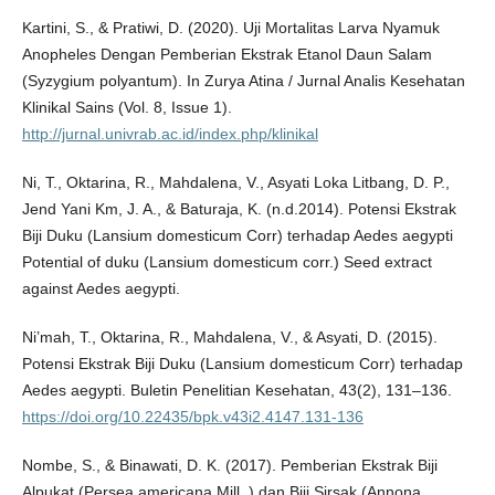
Kartini, S., & Pratiwi, D. (2020). Uji Mortalitas Larva Nyamuk
Anopheles Dengan Pemberian Ekstrak Etanol Daun Salam
(Syzygium polyantum). In Zurya Atina / Jurnal Analis Kesehatan
Klinikal Sains (Vol. 8, Issue 1).
http://jurnal.univrab.ac.id/index.php/klinikal
Ni, T., Oktarina, R., Mahdalena, V., Asyati Loka Litbang, D. P.,
Jend Yani Km, J. A., & Baturaja, K. (n.d.2014). Potensi Ekstrak
Biji Duku (Lansium domesticum Corr) terhadap Aedes aegypti
Potential of duku (Lansium domesticum corr.) Seed extract
against Aedes aegypti.
Ni’mah, T., Oktarina, R., Mahdalena, V., & Asyati, D. (2015).
Potensi Ekstrak Biji Duku (Lansium domesticum Corr) terhadap
Aedes aegypti. Buletin Penelitian Kesehatan, 43(2), 131–136.
https://doi.org/10.22435/bpk.v43i2.4147.131-136
Nombe, S., & Binawati, D. K. (2017). Pemberian Ekstrak Biji
Alpukat (Persea americana Mill. ) dan Biji Sirsak (Annona