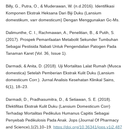
Billy, G., Putra, O., & Muderawan, W. (n.d.2016). Identifikasi
Komponen Ekstrak Heksana Dari Biji Duku (Lansium
domestikum, varr domesticum) Dengan Menggunakan Gc-Ms.
Dalimunthe, C. I., Rachmawan, A., Penelitian, B., & Putih, S.
(2017). Prospek Pemanfaatan Metabolit Sekunder Tumbuhan
Sebagai Pestisida Nabati Untuk Pengendalian Patogen Pada
Tanaman Karet (Vol. 36, Issue 1).
Darmadi, & Anita, D. (2018). Uji Mortalitas Lalat Rumah (Musca
domestica) Setelah Pemberian Ekstrak Kulit Duku (Lansium
domesticum Corr.). Jurnal Analisis Kesehatan Klinikal Sains,
6(1), 18–23.
Darmadi, D., Pradhasumitra, D., & Setiawan, S. E. (2018).
Efektifitas Ekstrak Kulit Duku (Lansium Domesticum Corr)
Terhadap Mortalitas Pedikulus Humanus Capitis Sebagai
Penyebab Pedikulosis Pada Anak. Jops (Journal Of Pharmacy
and Science),1(2),10–19.
https://doi.org/10.36341/jops.v1i2.487