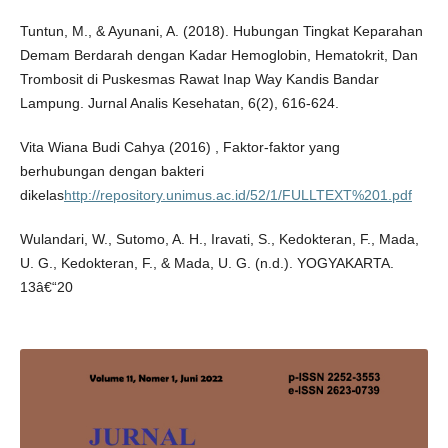
Tuntun, M., & Ayunani, A. (2018). Hubungan Tingkat Keparahan
Demam Berdarah dengan Kadar Hemoglobin, Hematokrit, Dan
Trombosit di Puskesmas Rawat Inap Way Kandis Bandar
Lampung. Jurnal Analis Kesehatan, 6(2), 616-624.
Vita Wiana Budi Cahya (2016) , Faktor-faktor yang
berhubungan dengan bakteri
dikelas
http://repository.unimus.ac.id/52/1/FULLTEXT%201.pdf
Wulandari, W., Sutomo, A. H., Iravati, S., Kedokteran, F., Mada,
U. G., Kedokteran, F., & Mada, U. G. (n.d.). YOGYAKARTA.
13â€“20