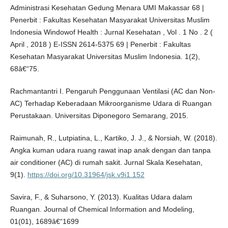
Administrasi Kesehatan Gedung Menara UMI Makassar 68 |
Penerbit : Fakultas Kesehatan Masyarakat Universitas Muslim
Indonesia Windowof Health : Jurnal Kesehatan , Vol . 1 No . 2 (
April , 2018 ) E-ISSN 2614-5375 69 | Penerbit : Fakultas
Kesehatan Masyarakat Universitas Muslim Indonesia. 1(2),
68â€“75.
Rachmantantri I. Pengaruh Penggunaan Ventilasi (AC dan Non-
AC) Terhadap Keberadaan Mikroorganisme Udara di Ruangan
Perustakaan. Universitas Diponegoro Semarang, 2015.
Raimunah, R., Lutpiatina, L., Kartiko, J. J., & Norsiah, W. (2018).
Angka kuman udara ruang rawat inap anak dengan dan tanpa
air conditioner (AC) di rumah sakit. Jurnal Skala Kesehatan,
9(1).
https://doi.org/10.31964/jsk.v9i1.152
Savira, F., & Suharsono, Y. (2013). Kualitas Udara dalam
Ruangan. Journal of Chemical Information and Modeling,
01(01), 1689â€“1699