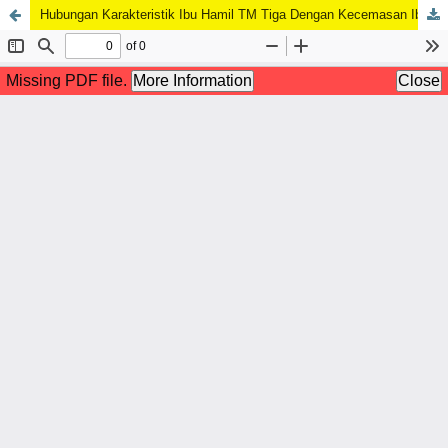
Hubungan Karakteristik Ibu Hamil TM Tiga Dengan Kecemasan Ibu Menghadapi Persalinan Di Metro