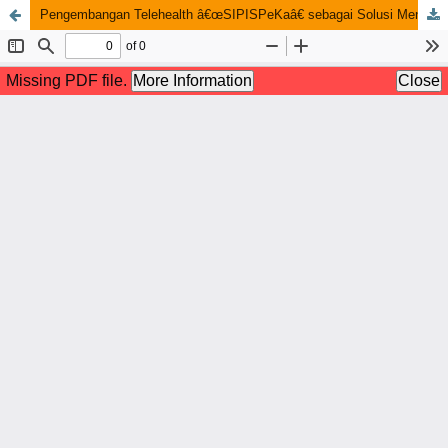
Pengembangan Telehealth â€œSIPISPeKaâ€ sebagai Solusi Mensukseskan Program Indonesia Sehat dengan Pendekatan Keluarga (PIS-PK)