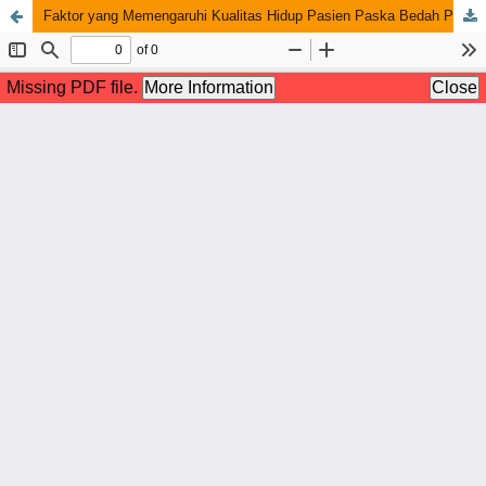
Faktor yang Memengaruhi Kualitas Hidup Pasien Paska Bedah Pintas Arteri Koroner