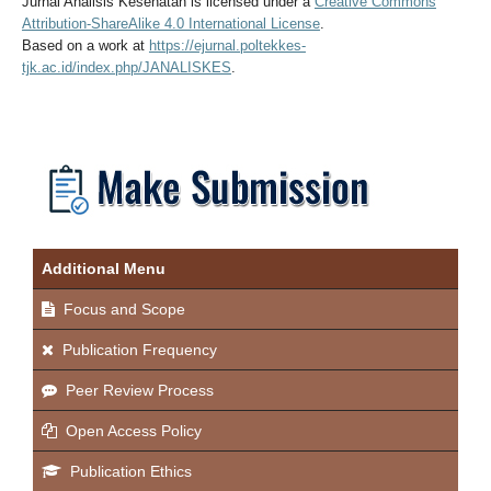
Jurnal Analisis Kesehatan
is licensed under a
Creative Commons
Attribution-ShareAlike 4.0 International License
.
Based on a work at
https://ejurnal.poltekkes-
tjk.ac.id/index.php/JANALISKES
.
Additional Menu
Focus and Scope
Publication Frequency
Peer Review Process
Open Access Policy
Publication Ethics