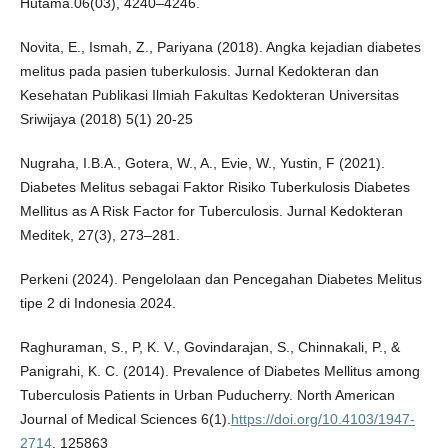
Hutama.06(03), 4240–4246.
Novita, E., Ismah, Z., Pariyana (2018). Angka kejadian diabetes
melitus pada pasien tuberkulosis. Jurnal Kedokteran dan
Kesehatan Publikasi Ilmiah Fakultas Kedokteran Universitas
Sriwijaya (2018) 5(1) 20-25
Nugraha, I.B.A., Gotera, W., A., Evie, W., Yustin, F (2021).
Diabetes Melitus sebagai Faktor Risiko Tuberkulosis Diabetes
Mellitus as A Risk Factor for Tuberculosis. Jurnal Kedokteran
Meditek, 27(3), 273–281.
Perkeni (2024). Pengelolaan dan Pencegahan Diabetes Melitus
tipe 2 di Indonesia 2024.
Raghuraman, S., P, K. V., Govindarajan, S., Chinnakali, P., &
Panigrahi, K. C. (2014). Prevalence of Diabetes Mellitus among
Tuberculosis Patients in Urban Puducherry. North American
Journal of Medical Sciences 6(1).
https://doi.org/10.4103/1947-
2714
. 125863