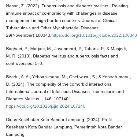
Hasan, Z. (2022). Tuberculosis and diabetes mellitus : Relating
immune impact of co-morbidity with challenges in disease
management in high burden countries. Journal of Clinical
Tuberculosis and Other Mycobacterial Diseases,
29(November),100343.
https://doi.org/10.1016/j.jctube.2022.100343
Baghaei, P., Marjani, M., Javanmard, P., Tabarsi, P., & Masjedi,
M. R. (2013). Diabetes mellitus and tuberculosis facts and
controversies. 1–8.
Boadu, A. A., Yeboah-manu, M., Osei-wusu, S., & Yeboah-manu,
D. (2024). The complexity of the comorbid interactions.
International Journal of Infectious Diseases Tuberculosis and
Diabetes Mellitus :, 146, 107140.
https://doi.org/10.1016/j.ijid.2024.107140
Dinas Kesehatan Kota Bandar Lampung. (2024). Profil
Kesehatan Kota Bandar Lampung. Pemerintah Kota Bandar
Lampung